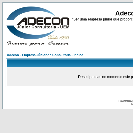
Adeco
"Ser uma empresa júnior que proporci
Adecon - Empresa Júnior de Consultoria - Índice
Desculpe mas no momento este pain
Powered by
Tr