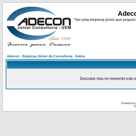
Adeco
"Ser uma empresa júnior que proporci
Adecon - Empresa Júnior de Consultoria - Índice
Desculpe mas no momento este pain
Powered by
Tr