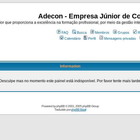
Adecon - Empresa Júnior de Co
r que proporciona a excelência na formação profissional, por meio da gestão inte
FAQ
Busca
Membros
Grupos
R
Calendário
Perfil
Mensagens privadas
Information
Desculpe mas no momento este painel está indisponível. Por favor tente mais tarde
Powered by
phpBB
© 2001, 2005 phpBB Group
Traduzido por
phpBB Brasil