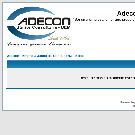
Adeco
"Ser uma empresa júnior que proporci
Adecon - Empresa Júnior de Consultoria - Índice
Desculpe mas no momento este pain
Powered by
Tr