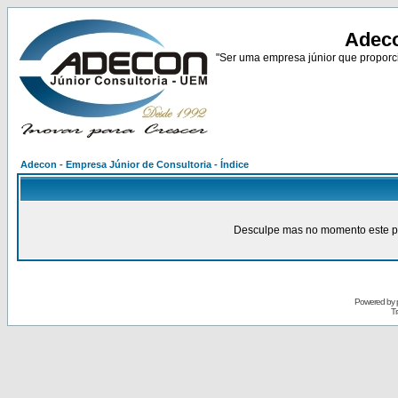
Adeco
"Ser uma empresa júnior que proporci
Adecon - Empresa Júnior de Consultoria - Índice
Desculpe mas no momento este pain
Powered by
Tr