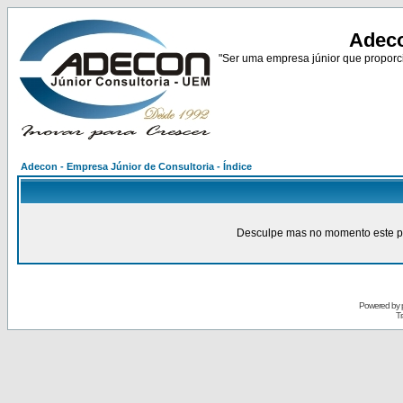
Adeco
"Ser uma empresa júnior que proporci
Adecon - Empresa Júnior de Consultoria - Índice
Desculpe mas no momento este pain
Powered by
Tr