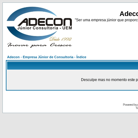
Adeco
"Ser uma empresa júnior que proporci
Adecon - Empresa Júnior de Consultoria - Índice
Desculpe mas no momento este pain
Powered by
Tr