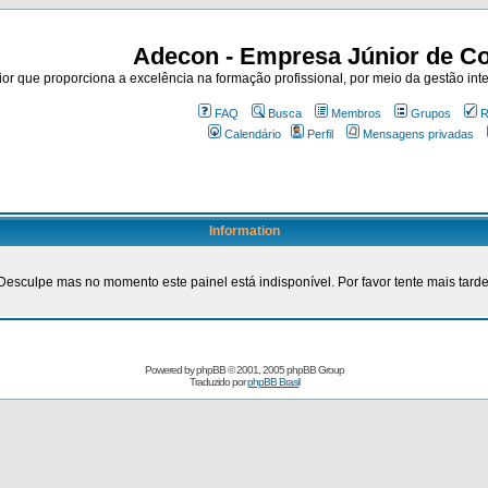
Adecon - Empresa Júnior de Co
r que proporciona a excelência na formação profissional, por meio da gestão inte
FAQ
Busca
Membros
Grupos
R
Calendário
Perfil
Mensagens privadas
Information
Desculpe mas no momento este painel está indisponível. Por favor tente mais tarde
Powered by
phpBB
© 2001, 2005 phpBB Group
Traduzido por
phpBB Brasil