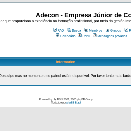
Adecon - Empresa Júnior de Co
r que proporciona a excelência na formação profissional, por meio da gestão inte
FAQ
Busca
Membros
Grupos
R
Calendário
Perfil
Mensagens privadas
Information
Desculpe mas no momento este painel está indisponível. Por favor tente mais tarde
Powered by
phpBB
© 2001, 2005 phpBB Group
Traduzido por
phpBB Brasil