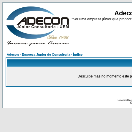
Adeco
"Ser uma empresa júnior que proporci
Adecon - Empresa Júnior de Consultoria - Índice
Desculpe mas no momento este pain
Powered by
Tr