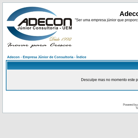
Adeco
"Ser uma empresa júnior que proporci
Adecon - Empresa Júnior de Consultoria - Índice
Desculpe mas no momento este pain
Powered by
Tr