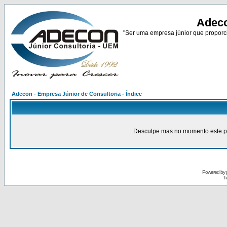
Adeco
"Ser uma empresa júnior que proporci
Adecon - Empresa Júnior de Consultoria - Índice
Desculpe mas no momento este pain
Powered by
Tr