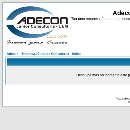
Adeco
"Ser uma empresa júnior que proporci
Adecon - Empresa Júnior de Consultoria - Índice
Desculpe mas no momento este pain
Powered by
Tr