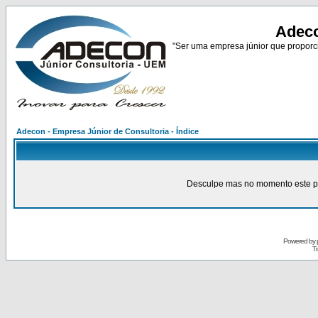
Adeco
"Ser uma empresa júnior que proporci
Adecon - Empresa Júnior de Consultoria - Índice
Desculpe mas no momento este pain
Powered by
Tr