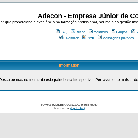
Adecon - Empresa Júnior de Co
r que proporciona a excelência na formação profissional, por meio da gestão inte
FAQ
Busca
Membros
Grupos
R
Calendário
Perfil
Mensagens privadas
Information
Desculpe mas no momento este painel está indisponível. Por favor tente mais tarde
Powered by
phpBB
© 2001, 2005 phpBB Group
Traduzido por
phpBB Brasil