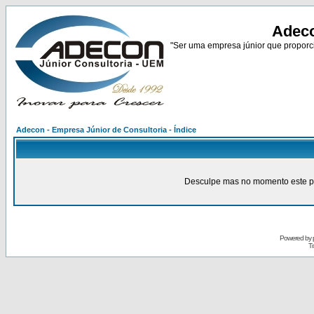
Adeco
"Ser uma empresa júnior que proporci
Adecon - Empresa Júnior de Consultoria - Índice
Desculpe mas no momento este pain
Powered by
Tr