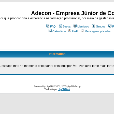
Adecon - Empresa Júnior de Co
r que proporciona a excelência na formação profissional, por meio da gestão inte
FAQ
Busca
Membros
Grupos
R
Calendário
Perfil
Mensagens privadas
Information
Desculpe mas no momento este painel está indisponível. Por favor tente mais tarde
Powered by
phpBB
© 2001, 2005 phpBB Group
Traduzido por
phpBB Brasil