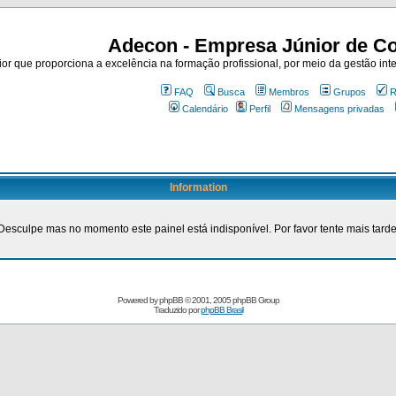
Adecon - Empresa Júnior de Co
r que proporciona a excelência na formação profissional, por meio da gestão inte
FAQ
Busca
Membros
Grupos
R
Calendário
Perfil
Mensagens privadas
Information
Desculpe mas no momento este painel está indisponível. Por favor tente mais tarde
Powered by
phpBB
© 2001, 2005 phpBB Group
Traduzido por
phpBB Brasil