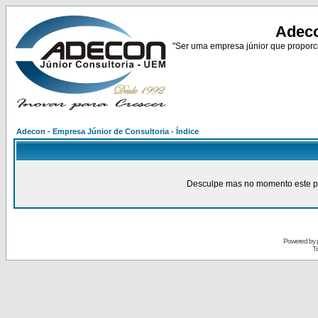
Adeco
"Ser uma empresa júnior que proporci
Adecon - Empresa Júnior de Consultoria - Índice
Desculpe mas no momento este pain
Powered by
Tr