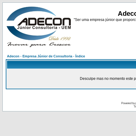
Adeco
"Ser uma empresa júnior que proporci
Adecon - Empresa Júnior de Consultoria - Índice
Desculpe mas no momento este pain
Powered by
Tr