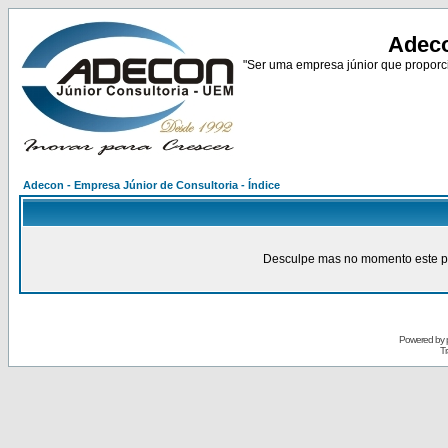
Adeco
"Ser uma empresa júnior que proporci
Adecon - Empresa Júnior de Consultoria - Índice
Desculpe mas no momento este pain
Powered by
Tr