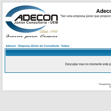
Adeco
"Ser uma empresa júnior que proporci
Adecon - Empresa Júnior de Consultoria - Índice
Desculpe mas no momento este pain
Powered by
Tr