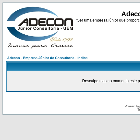
Adeco
"Ser uma empresa júnior que proporci
Adecon - Empresa Júnior de Consultoria - Índice
Desculpe mas no momento este pain
Powered by
Tr