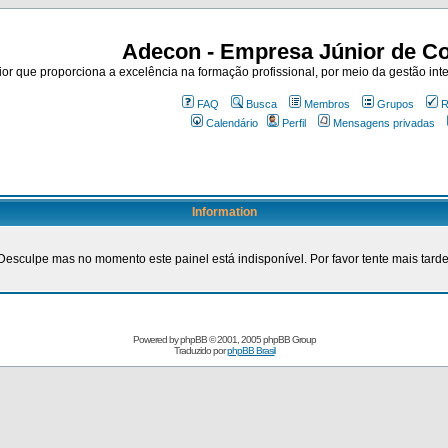
Adecon - Empresa Júnior de Co
r que proporciona a excelência na formação profissional, por meio da gestão inte
FAQ
Busca
Membros
Grupos
R
Calendário
Perfil
Mensagens privadas
Information
Desculpe mas no momento este painel está indisponível. Por favor tente mais tarde
Powered by
phpBB
© 2001, 2005 phpBB Group
Traduzido por
phpBB Brasil