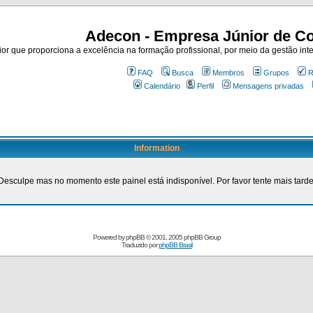
Adecon - Empresa Júnior de Co
r que proporciona a excelência na formação profissional, por meio da gestão inte
FAQ
Busca
Membros
Grupos
R
Calendário
Perfil
Mensagens privadas
Information
Desculpe mas no momento este painel está indisponível. Por favor tente mais tarde
Powered by
phpBB
© 2001, 2005 phpBB Group
Traduzido por
phpBB Brasil