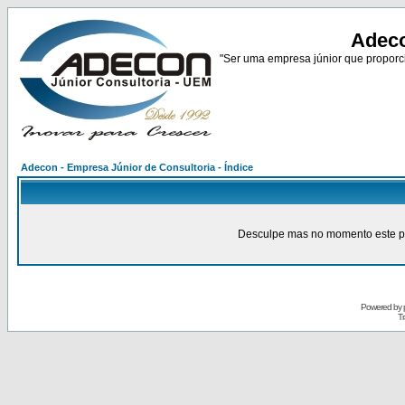
Adeco
"Ser uma empresa júnior que proporci
Adecon - Empresa Júnior de Consultoria - Índice
Desculpe mas no momento este pain
Powered by
Tr