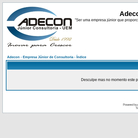
Adeco
"Ser uma empresa júnior que proporci
Adecon - Empresa Júnior de Consultoria - Índice
Desculpe mas no momento este pain
Powered by
Tr