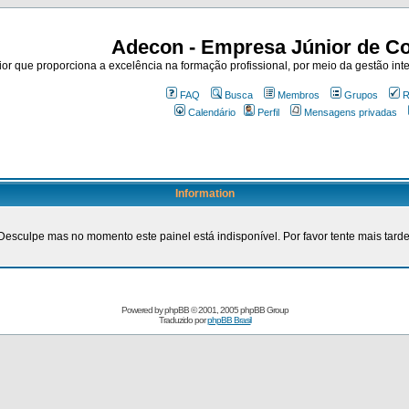
Adecon - Empresa Júnior de Co
r que proporciona a excelência na formação profissional, por meio da gestão inte
FAQ
Busca
Membros
Grupos
R
Calendário
Perfil
Mensagens privadas
Information
Desculpe mas no momento este painel está indisponível. Por favor tente mais tarde
Powered by
phpBB
© 2001, 2005 phpBB Group
Traduzido por
phpBB Brasil