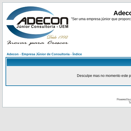
Adeco
"Ser uma empresa júnior que proporci
Adecon - Empresa Júnior de Consultoria - Índice
Desculpe mas no momento este pain
Powered by
Tr