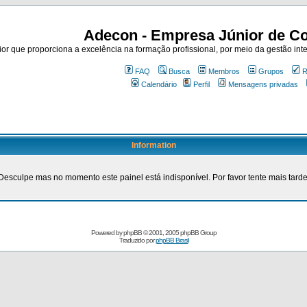
Adecon - Empresa Júnior de Co
r que proporciona a excelência na formação profissional, por meio da gestão inte
FAQ
Busca
Membros
Grupos
R
Calendário
Perfil
Mensagens privadas
Information
Desculpe mas no momento este painel está indisponível. Por favor tente mais tarde
Powered by
phpBB
© 2001, 2005 phpBB Group
Traduzido por
phpBB Brasil