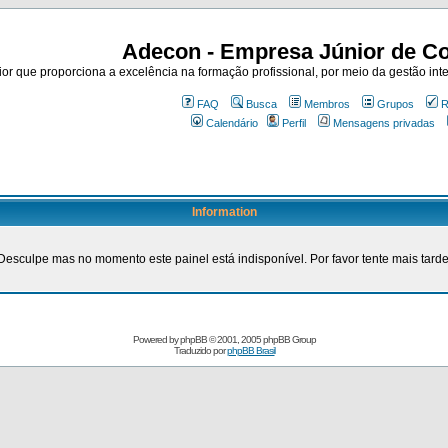
Adecon - Empresa Júnior de Co
r que proporciona a excelência na formação profissional, por meio da gestão inte
FAQ
Busca
Membros
Grupos
R
Calendário
Perfil
Mensagens privadas
Information
Desculpe mas no momento este painel está indisponível. Por favor tente mais tarde
Powered by
phpBB
© 2001, 2005 phpBB Group
Traduzido por
phpBB Brasil