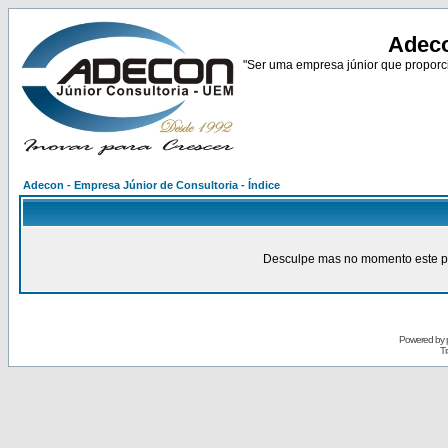
Adeco
"Ser uma empresa júnior que proporci
Adecon - Empresa Júnior de Consultoria - Índice
Desculpe mas no momento este pain
Powered by
Tr