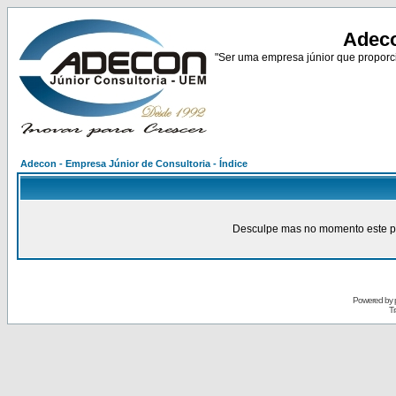
Adeco
"Ser uma empresa júnior que proporci
Adecon - Empresa Júnior de Consultoria - Índice
Desculpe mas no momento este pain
Powered by
Tr