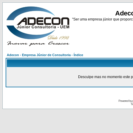
Adeco
"Ser uma empresa júnior que proporci
Adecon - Empresa Júnior de Consultoria - Índice
Desculpe mas no momento este pain
Powered by
Tr