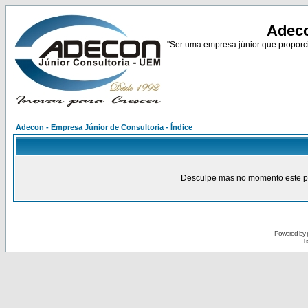
Adeco
"Ser uma empresa júnior que proporci
Adecon - Empresa Júnior de Consultoria - Índice
Desculpe mas no momento este pain
Powered by
Tr