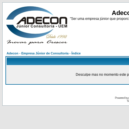
Adeco
"Ser uma empresa júnior que proporci
Adecon - Empresa Júnior de Consultoria - Índice
Desculpe mas no momento este pain
Powered by
Tr