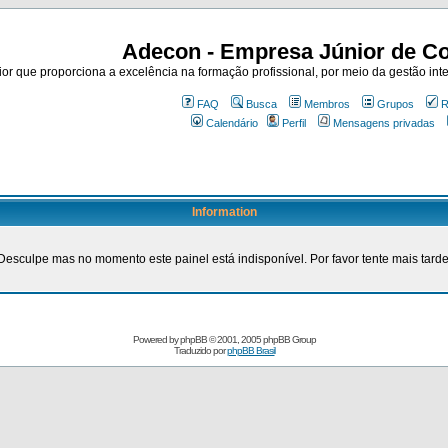
Adecon - Empresa Júnior de Co
r que proporciona a excelência na formação profissional, por meio da gestão inte
FAQ
Busca
Membros
Grupos
R
Calendário
Perfil
Mensagens privadas
Information
Desculpe mas no momento este painel está indisponível. Por favor tente mais tarde
Powered by
phpBB
© 2001, 2005 phpBB Group
Traduzido por
phpBB Brasil