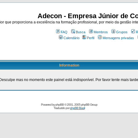
Adecon - Empresa Júnior de Co
r que proporciona a excelência na formação profissional, por meio da gestão inte
FAQ
Busca
Membros
Grupos
R
Calendário
Perfil
Mensagens privadas
Information
Desculpe mas no momento este painel está indisponível. Por favor tente mais tarde
Powered by
phpBB
© 2001, 2005 phpBB Group
Traduzido por
phpBB Brasil