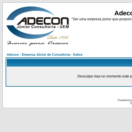
Adeco
"Ser uma empresa júnior que proporci
Adecon - Empresa Júnior de Consultoria - Índice
Desculpe mas no momento este pain
Powered by
Tr