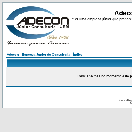
Adeco
"Ser uma empresa júnior que proporci
Adecon - Empresa Júnior de Consultoria - Índice
Desculpe mas no momento este pain
Powered by
Tr