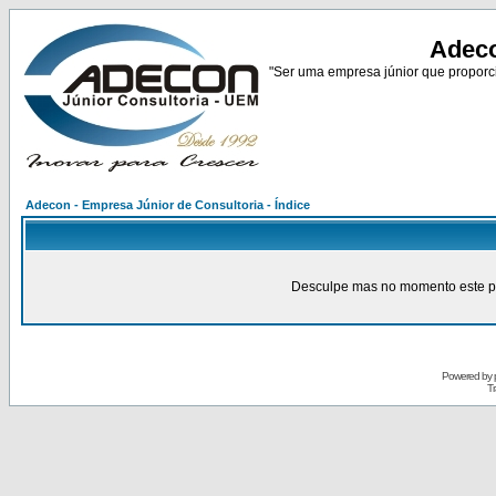
Adeco
"Ser uma empresa júnior que proporci
Adecon - Empresa Júnior de Consultoria - Índice
Desculpe mas no momento este pain
Powered by
Tr