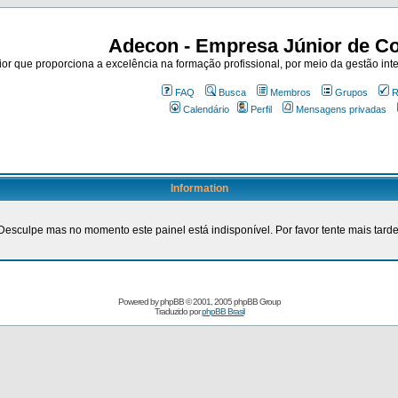
Adecon - Empresa Júnior de Co
r que proporciona a excelência na formação profissional, por meio da gestão inte
FAQ
Busca
Membros
Grupos
R
Calendário
Perfil
Mensagens privadas
Information
Desculpe mas no momento este painel está indisponível. Por favor tente mais tarde
Powered by
phpBB
© 2001, 2005 phpBB Group
Traduzido por
phpBB Brasil