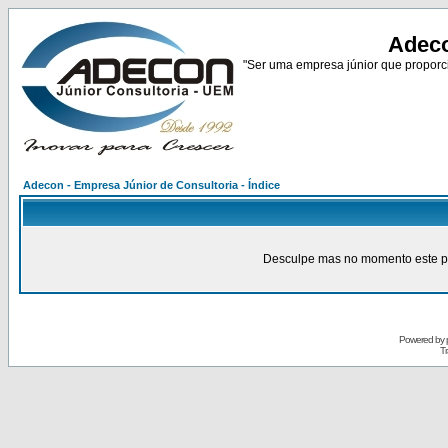
Adeco
"Ser uma empresa júnior que proporci
Adecon - Empresa Júnior de Consultoria - Índice
Desculpe mas no momento este pain
Powered by
Tr