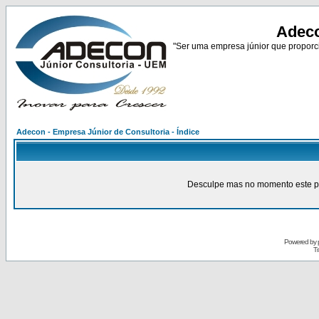
Adeco
"Ser uma empresa júnior que proporci
Adecon - Empresa Júnior de Consultoria - Índice
Desculpe mas no momento este pain
Powered by
Tr