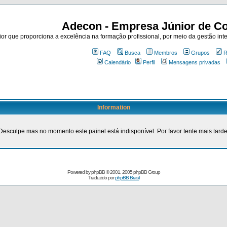
Adecon - Empresa Júnior de Co
r que proporciona a excelência na formação profissional, por meio da gestão inte
FAQ
Busca
Membros
Grupos
R
Calendário
Perfil
Mensagens privadas
Information
Desculpe mas no momento este painel está indisponível. Por favor tente mais tarde
Powered by
phpBB
© 2001, 2005 phpBB Group
Traduzido por
phpBB Brasil