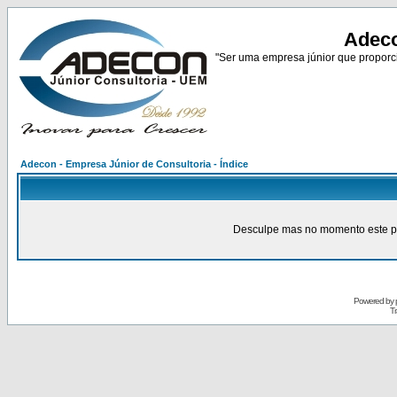
Adeco
"Ser uma empresa júnior que proporci
Adecon - Empresa Júnior de Consultoria - Índice
Desculpe mas no momento este pain
Powered by
Tr