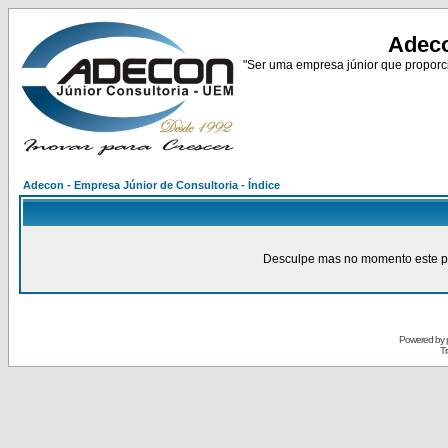
Adeco
"Ser uma empresa júnior que proporci
Adecon - Empresa Júnior de Consultoria - Índice
Desculpe mas no momento este pain
Powered by
Tr