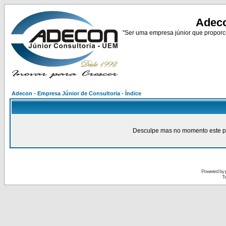
Adeco
"Ser uma empresa júnior que proporci
Adecon - Empresa Júnior de Consultoria - Índice
Desculpe mas no momento este pain
Powered by
Tr