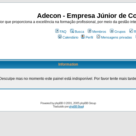
Adecon - Empresa Júnior de Co
r que proporciona a excelência na formação profissional, por meio da gestão inte
FAQ
Busca
Membros
Grupos
R
Calendário
Perfil
Mensagens privadas
Information
Desculpe mas no momento este painel está indisponível. Por favor tente mais tarde
Powered by
phpBB
© 2001, 2005 phpBB Group
Traduzido por
phpBB Brasil