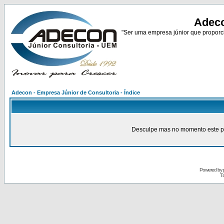
Adeco
"Ser uma empresa júnior que proporci
Adecon - Empresa Júnior de Consultoria - Índice
Desculpe mas no momento este pain
Powered by
Tr